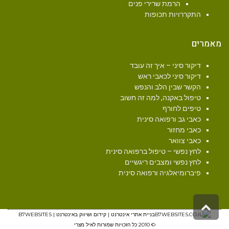
הרמת שרירי פנים
התקררויות תכופות
מאמרים
דיקור סיני – איך זה עובד
דיקור סיני לכאבי ראש
הקשר שבין הלב והנפש
טיפול באקנה, למה זה חשוב
טיפים לחורף
כאבי גב ורפואה סינית
כאבי מחזור
כאבי צוואר
לחץ נפשי – טיפול ברפואה סינית
לחץ נפשי ומצבים ריגשיים
פיברומיאלגיה ורפואה סינית
גלילה
בניית אתרי אינטרנט | קידום ושיווק באינטרנט | B7WEBSITES
לראש
העמוד
© 2010 כל הזכויות שמורות לאיל מצרי