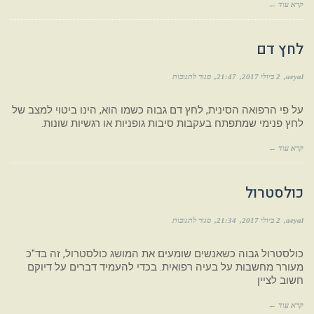
קרא עוד ←
לחץ דם
aeyal
2 ביולי 2017
21:47
סגור לתגובות
על פי הרפואה הסינית, לחץ דם גבוה כשמו הוא, הינו ביטוי למצב של
לחץ פנימי שמתפתח בעקבות סיבות גופניות או רגשיות שונות.
קרא עוד ←
כולסטרול
aeyal
2 ביולי 2017
21:34
סגור לתגובות
כולסטרול גבוה כשאנשים שומעים את המושג כולסטרול, זה בד"כ
מעורר מחשבות על בעיה רפואית. בכדי להעמיד דברים על דיוקם
חשוב לציין
קרא עוד ←