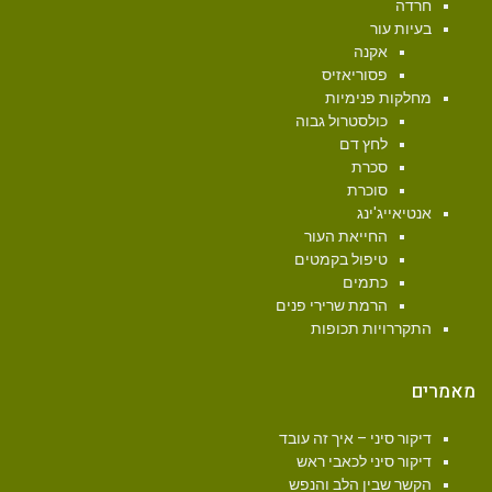
חרדה
בעיות עור
אקנה
פסוריאזיס
מחלקות פנימיות
כולסטרול גבוה
לחץ דם
סכרת
סוכרת
אנטיאייג'ינג
החייאת העור
טיפול בקמטים
כתמים
הרמת שרירי פנים
התקררויות תכופות
מאמרים
דיקור סיני – איך זה עובד
דיקור סיני לכאבי ראש
הקשר שבין הלב והנפש