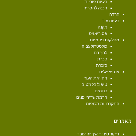
בעיות פוריות
הכנה להפריה
חרדה
בעיות עור
אקנה
פסוריאזיס
מחלקות פנימיות
כולסטרול גבוה
לחץ דם
סכרת
סוכרת
אנטיאייג'ינג
החייאת העור
טיפול בקמטים
כתמים
הרמת שרירי פנים
התקררויות תכופות
מאמרים
דיקור סיני – איך זה עובד