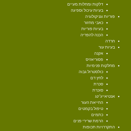
דלקות ומחלות מעיים
בעיות עיכול וספיגה
פוריות וגניקולוגיה
כאבי מחזור
בעיות פוריות
הכנה להפריה
חרדה
בעיות עור
אקנה
פסוריאזיס
מחלקות פנימיות
כולסטרול גבוה
לחץ דם
סכרת
סוכרת
אנטיאייג'ינג
החייאת העור
טיפול בקמטים
כתמים
הרמת שרירי פנים
התקררויות תכופות