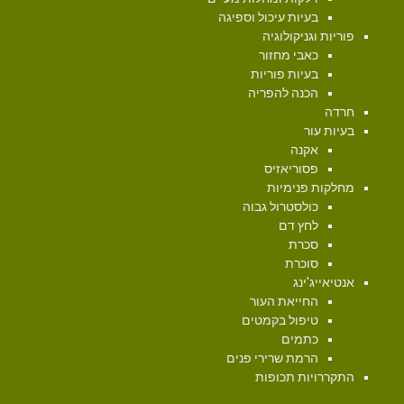
בעיות עיכול וספיגה
פוריות וגניקולוגיה
כאבי מחזור
בעיות פוריות
הכנה להפריה
חרדה
בעיות עור
אקנה
פסוריאזיס
מחלקות פנימיות
כולסטרול גבוה
לחץ דם
סכרת
סוכרת
אנטיאייג'ינג
החייאת העור
טיפול בקמטים
כתמים
הרמת שרירי פנים
התקררויות תכופות